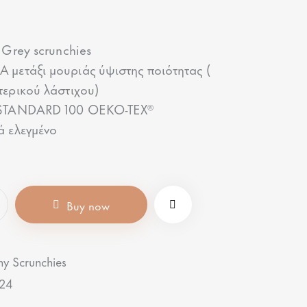
 Grey scrunchies
μετάξι μουριάς ύψιστης ποιότητας (
τερικού λάστιχου)
 STANDARD 100 OEKO-TEX®
ά ελεγμένο
Buy now
ny Scrunchies
24