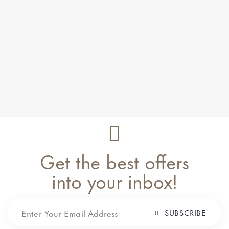
CARAMEL BROWN GIFT BOX
95.00
€
Get the best offers
into your inbox!
SUBSCRIBE