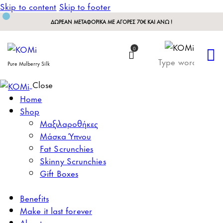
Skip to content
Skip to footer
ΔΩΡΕΑΝ ΜΕΤΑΦΟΡΙΚΑ ΜΕ ΑΓΟΡΕΣ 70€ ΚΑΙ ΑΝΩ !
0
Pure Mulberry Silk
Close
Home
Shop
Μαξιλαροθήκες
Μάσκα Ύπνου
Fat Scrunchies
Skinny Scrunchies
Gift Boxes
Benefits
Make it last forever
About us